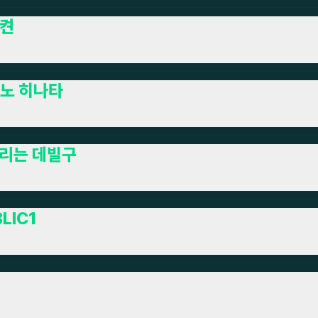
켠
노 히나타
리는 데빌구
LIC1