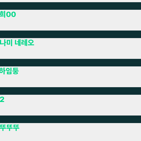
희00
나미 네레오
하임둥
2
뚜뚜뚜