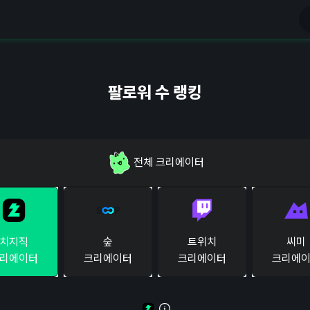
팔로워 수 랭킹
전체
크리에이터
치지직
숲
트위치
씨미
리에이터
크리에이터
크리에이터
크리에