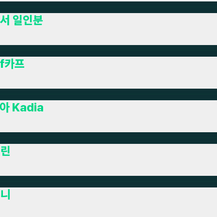
서 일인분
rf카프
아 Kadia
네린
피니