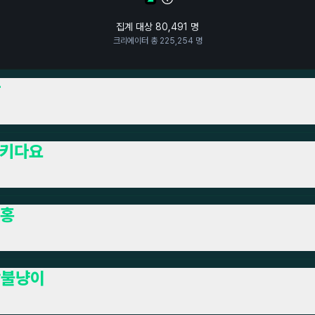
집계 대상
80,491
명
크리에이터 총
225,254
명
다
키다요
홍
닥불냥이