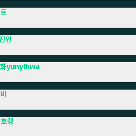
리호
진인
화yunyihwa
연비
치호랭