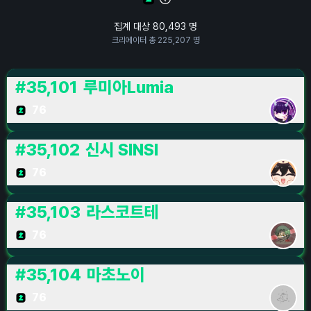
집계 대상
80,493
명
크리에이터 총
225,207
명
#
35,101
루미아Lumia
76
#
35,102
신시 SINSI
76
#
35,103
라스코트테
76
#
35,104
마초노이
76