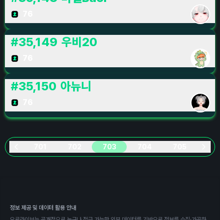
76
#
35,149
우비20
76
#
35,150
아뉴니
76
701
702
703
704
705
정보 제공 및 데이터 활용 안내
오로라이브는 공개적으로 누구나 접근 가능한 외부 데이터를 기반으로 정보를 수집·가공하