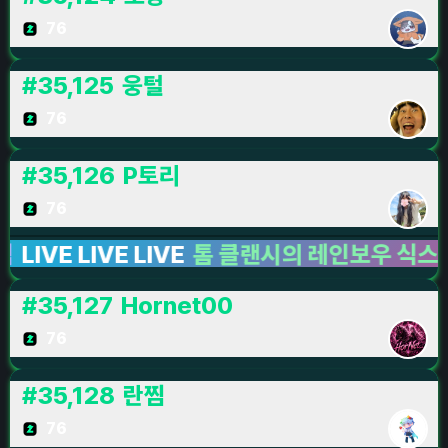
76
#
35,125
웅털
76
#
35,126
P토리
76
E LIVE LIVE
톰 클랜시의 레인보우 식스 시즈 X
#
35,127
Hornet00
76
#
35,128
란찜
76