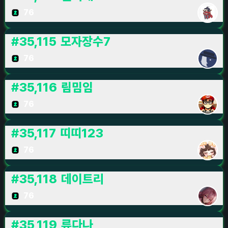
76
#
35,115
모자장수7
76
#
35,116
림밈임
76
#
35,117
띠띠123
76
#
35,118
데이트리
76
#
35,119
류다나