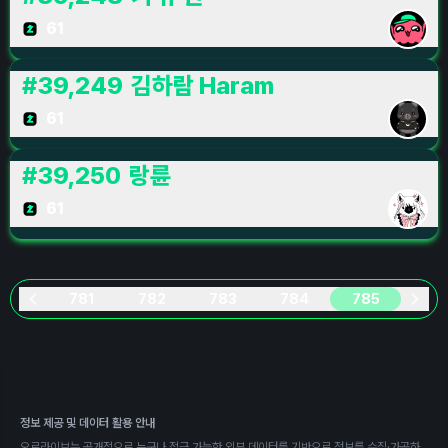
61
#
39,249
김하람 Haram
61
#
39,250
랑륜
61
781
782
783
784
785
정보 제공 및 데이터 활용 안내
오로라이브는 공개적으로 누구나 접근 가능한 외부 데이터를 기반으로 정보를 수집·가공하