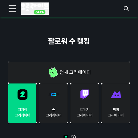
팔로워 수 랭킹
전체
크리에이터
치지직
숲
트위치
씨미
크리에이터
크리에이터
크리에이터
크리에이터