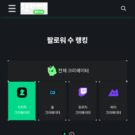
팔로워 수 랭킹
전체
크리에이터
치지직
숲
트위치
씨미
크리에이터
크리에이터
크리에이터
크리에이터