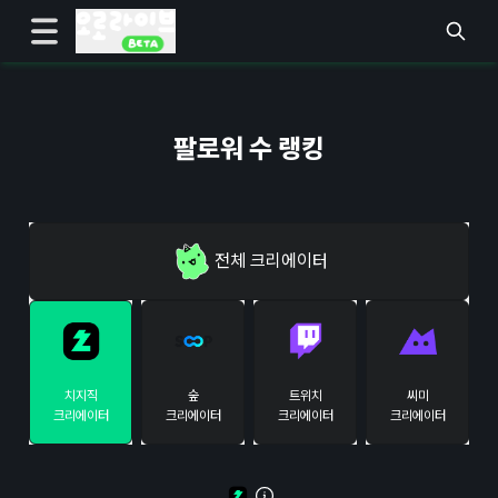
팔로워 수 랭킹
전체
크리에이터
치지직
숲
트위치
씨미
크리에이터
크리에이터
크리에이터
크리에이터